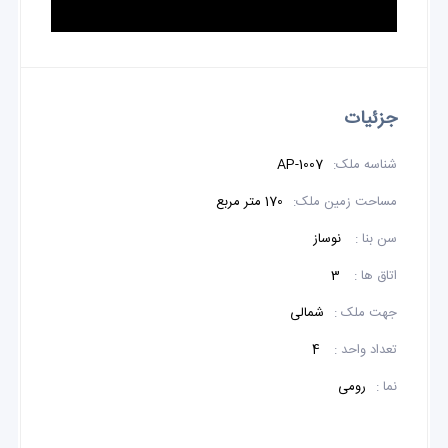
جزئیات
شناسه ملک:
AP-1007
مساحت زمین ملک:
170 متر مربع
سن بنا :
نوساز
اتاق ها :
3
جهت ملک :
شمالی
تعداد واحد :
4
نما :
رومی